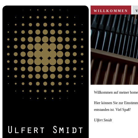
WILLKOMMEN
Willkommen auf meiner home
Hier können Sie zur Einstimm
entstanden ist. Viel Spaß!
Ulfert Smidt